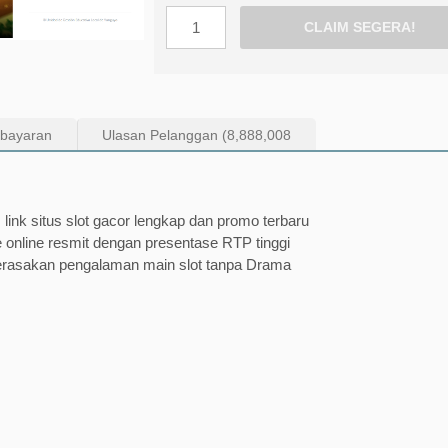
mbayaran
Ulasan Pelanggan (8,888,008
ink situs slot gacor lengkap dan promo terbaru
nline resmit dengan presentase RTP tinggi
erasakan pengalaman main slot tanpa Drama