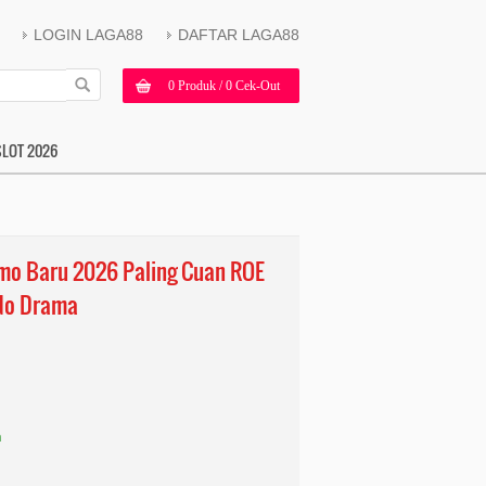
LOGIN LAGA88
DAFTAR LAGA88
0 Produk / 0 Cek-Out
SLOT 2026
omo Baru 2026 Paling Cuan ROE
No Drama
h