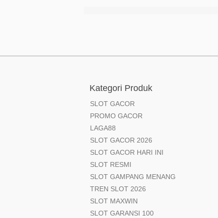
Kategori Produk
SLOT GACOR
PROMO GACOR
LAGA88
SLOT GACOR 2026
SLOT GACOR HARI INI
SLOT RESMI
SLOT GAMPANG MENANG
TREN SLOT 2026
SLOT MAXWIN
SLOT GARANSI 100