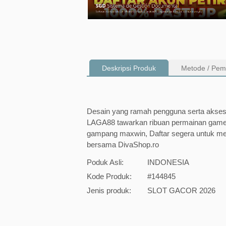
Deskripsi Produk
Metode / Pe
Desain yang ramah pengguna serta akses l
LAGA88 tawarkan ribuan permainan game o
gampang maxwin, Daftar segera untuk m
bersama DivaShop.ro
Poduk Asli:
INDONESIA
Kode Produk:
#144845
Jenis produk:
SLOT GACOR 2026