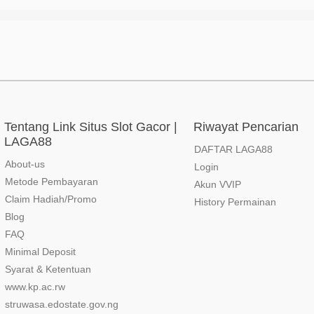
Tentang Link Situs Slot Gacor |
Riwayat Pencarian
LAGA88
DAFTAR LAGA88
About-us
Login
Metode Pembayaran
Akun VVIP
Claim Hadiah/Promo
History Permainan
Blog
FAQ
Minimal Deposit
Syarat & Ketentuan
www.kp.ac.rw
struwasa.edostate.gov.ng