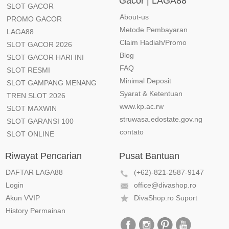
Gacor | LAGA88
SLOT GACOR
About-us
PROMO GACOR
Metode Pembayaran
LAGA88
Claim Hadiah/Promo
SLOT GACOR 2026
Blog
SLOT GACOR HARI INI
FAQ
SLOT RESMI
Minimal Deposit
SLOT GAMPANG MENANG
Syarat & Ketentuan
TREN SLOT 2026
www.kp.ac.rw
SLOT MAXWIN
struwasa.edostate.gov.ng
SLOT GARANSI 100
contato
SLOT ONLINE
Riwayat Pencarian
Pusat Bantuan
DAFTAR LAGA88
(+62)-821-2587-9147
Login
office@divashop.ro
Akun VVIP
DivaShop.ro Suport
History Permainan