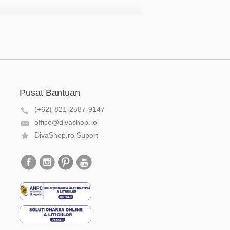
Pusat Bantuan
(+62)-821-2587-9147
office@divashop.ro
DivaShop.ro Suport