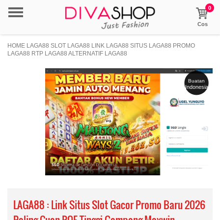
0
Cos
HOME
LAGA88
SLOT LAGA88
LINK LAGA88
SITUS LAGA88
PROMO
LAGA88
RTP LAGA88
ALTERNATIF LAGA88
Buatan
Indonesia
LAGA88 : Link Situs Slot Gacor Promo Baru 2026
Paling Cuan ROE Tinggi Gampang Maxwin -