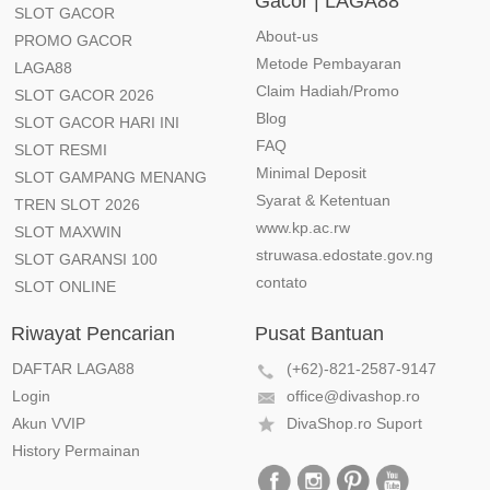
Gacor | LAGA88
SLOT GACOR
About-us
PROMO GACOR
Metode Pembayaran
LAGA88
Claim Hadiah/Promo
SLOT GACOR 2026
Blog
SLOT GACOR HARI INI
FAQ
SLOT RESMI
Minimal Deposit
SLOT GAMPANG MENANG
Syarat & Ketentuan
TREN SLOT 2026
www.kp.ac.rw
SLOT MAXWIN
struwasa.edostate.gov.ng
SLOT GARANSI 100
contato
SLOT ONLINE
Riwayat Pencarian
Pusat Bantuan
DAFTAR LAGA88
(+62)-821-2587-9147
Login
office@divashop.ro
Akun VVIP
DivaShop.ro Suport
History Permainan