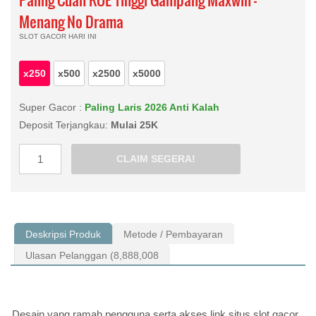
Menang No Drama
SLOT GACOR HARI INI
x250
x500
x2500
x5000
Super Gacor :
Paling Laris 2026 Anti Kalah
Deposit Terjangkau:
Mulai 25K
Deskripsi Produk
Metode / Pembayaran
Ulasan Pelanggan (8,888,008
Desain yang ramah pengguna serta akses link situs slot gacor