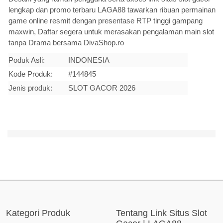
lengkap dan promo terbaru LAGA88 tawarkan ribuan permainan
game online resmit dengan presentase RTP tinggi gampang
maxwin, Daftar segera untuk merasakan pengalaman main slot
tanpa Drama bersama DivaShop.ro
Poduk Asli:
INDONESIA
Kode Produk:
#144845
Jenis produk:
SLOT GACOR 2026
Kategori Produk
Tentang Link Situs Slot