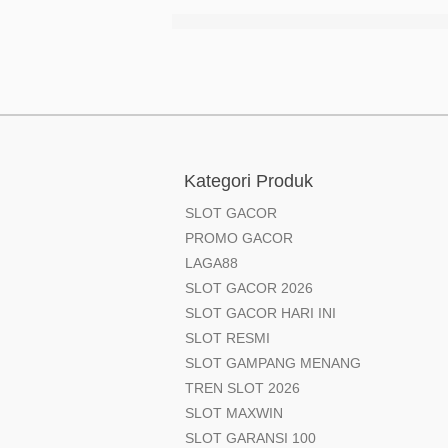
Kategori Produk
SLOT GACOR
PROMO GACOR
LAGA88
SLOT GACOR 2026
SLOT GACOR HARI INI
SLOT RESMI
SLOT GAMPANG MENANG
TREN SLOT 2026
SLOT MAXWIN
SLOT GARANSI 100