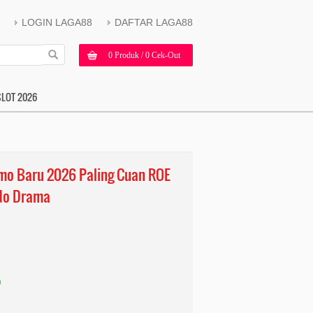
LOGIN LAGA88
DAFTAR LAGA88
0 Produk / 0 Cek-Out
SLOT 2026
omo Baru 2026 Paling Cuan ROE
No Drama
h