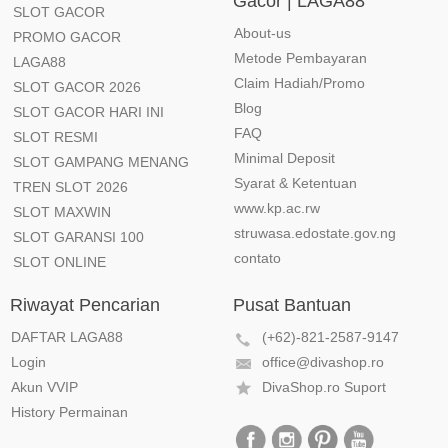
Gacor | LAGA88
SLOT GACOR
About-us
PROMO GACOR
Metode Pembayaran
LAGA88
Claim Hadiah/Promo
SLOT GACOR 2026
Blog
SLOT GACOR HARI INI
FAQ
SLOT RESMI
Minimal Deposit
SLOT GAMPANG MENANG
Syarat & Ketentuan
TREN SLOT 2026
www.kp.ac.rw
SLOT MAXWIN
struwasa.edostate.gov.ng
SLOT GARANSI 100
contato
SLOT ONLINE
Riwayat Pencarian
Pusat Bantuan
DAFTAR LAGA88
(+62)-821-2587-9147
Login
office@divashop.ro
Akun VVIP
DivaShop.ro Suport
History Permainan