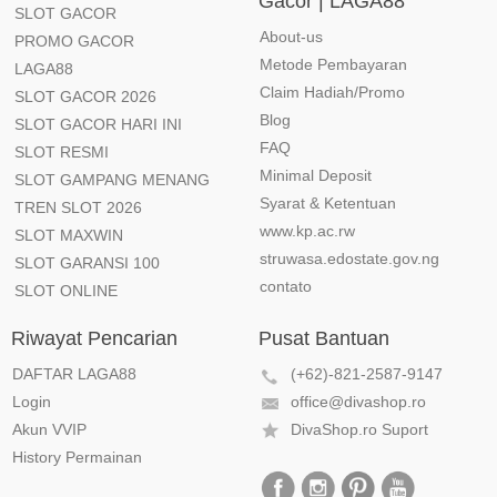
Gacor | LAGA88
SLOT GACOR
About-us
PROMO GACOR
Metode Pembayaran
LAGA88
Claim Hadiah/Promo
SLOT GACOR 2026
Blog
SLOT GACOR HARI INI
FAQ
SLOT RESMI
Minimal Deposit
SLOT GAMPANG MENANG
Syarat & Ketentuan
TREN SLOT 2026
www.kp.ac.rw
SLOT MAXWIN
struwasa.edostate.gov.ng
SLOT GARANSI 100
contato
SLOT ONLINE
Riwayat Pencarian
Pusat Bantuan
DAFTAR LAGA88
(+62)-821-2587-9147
Login
office@divashop.ro
Akun VVIP
DivaShop.ro Suport
History Permainan