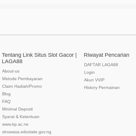
Tentang Link Situs Slot Gacor |
Riwayat Pencarian
LAGA88
DAFTAR LAGA88
About-us
Login
Metode Pembayaran
Akun VVIP
Claim Hadiah/Promo
History Permainan
Blog
FAQ
Minimal Deposit
Syarat & Ketentuan
www.kp.ac.rw
struwasa.edostate.gov.ng