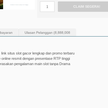
mbayaran
Ulasan Pelanggan (8,888,008
ink situs slot gacor lengkap dan promo terbaru
nline resmit dengan presentase RTP tinggi
erasakan pengalaman main slot tanpa Drama