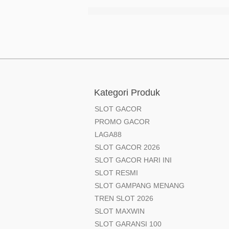
Kategori Produk
SLOT GACOR
PROMO GACOR
LAGA88
SLOT GACOR 2026
SLOT GACOR HARI INI
SLOT RESMI
SLOT GAMPANG MENANG
TREN SLOT 2026
SLOT MAXWIN
SLOT GARANSI 100