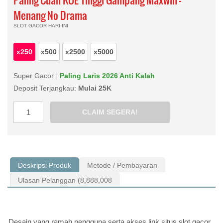
Menang No Drama
SLOT GACOR HARI INI
x250
x500
x2500
x5000
Super Gacor :
Paling Laris 2026 Anti Kalah
Deposit Terjangkau:
Mulai 25K
Deskripsi Produk
Metode / Pembayaran
Ulasan Pelanggan (8,888,008
Desain yang ramah pengguna serta akses link situs slot gacor