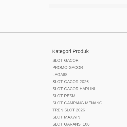
Kategori Produk
SLOT GACOR
PROMO GACOR
LAGA88
SLOT GACOR 2026
SLOT GACOR HARI INI
SLOT RESMI
SLOT GAMPANG MENANG
TREN SLOT 2026
SLOT MAXWIN
SLOT GARANSI 100