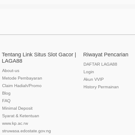
Tentang Link Situs Slot Gacor |
Riwayat Pencarian
LAGA88
DAFTAR LAGA88
About-us
Login
Metode Pembayaran
Akun VVIP
Claim Hadiah/Promo
History Permainan
Blog
FAQ
Minimal Deposit
Syarat & Ketentuan
www.kp.ac.rw
struwasa.edostate.gov.ng