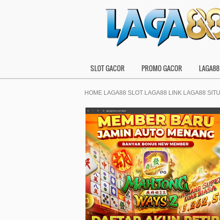
SLOT GACOR
PROMO GACOR
LAGA88
HOME
LAGA88
SLOT LAGA88
LINK LAGA88
SIT