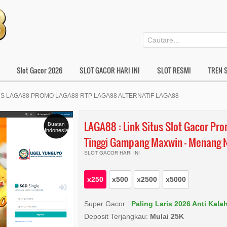
Slot Gacor 2026
SLOT GACOR HARI INI
SLOT RESMI
TREN 
US LAGA88
PROMO LAGA88
RTP LAGA88
ALTERNATIF LAGA88
LAGA88 : Link Situs Slot Gacor Pr
Buatan
Indonesia
Tinggi Gampang Maxwin - Menang 
SLOT GACOR HARI INI
x250
x500
x2500
x5000
Super Gacor :
Paling Laris 2026 Anti Kala
Deposit Terjangkau:
Mulai 25K