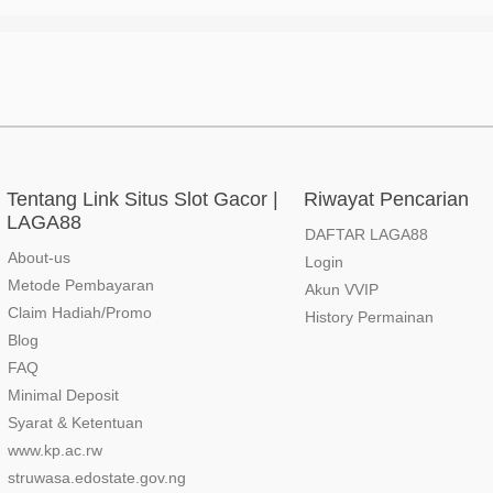
Tentang Link Situs Slot Gacor |
Riwayat Pencarian
LAGA88
DAFTAR LAGA88
About-us
Login
Metode Pembayaran
Akun VVIP
Claim Hadiah/Promo
History Permainan
Blog
FAQ
Minimal Deposit
Syarat & Ketentuan
www.kp.ac.rw
struwasa.edostate.gov.ng