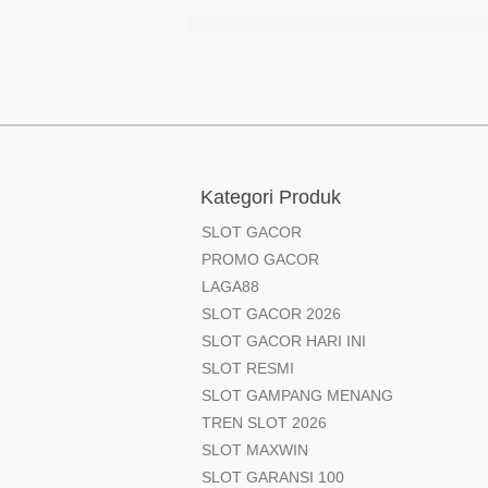
Kategori Produk
SLOT GACOR
PROMO GACOR
LAGA88
SLOT GACOR 2026
SLOT GACOR HARI INI
SLOT RESMI
SLOT GAMPANG MENANG
TREN SLOT 2026
SLOT MAXWIN
SLOT GARANSI 100