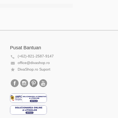
Pusat Bantuan
(+62)-821-2587-9147
office@divashop.ro
DivaShop.ro Suport