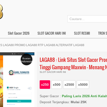
Slot Gacor 2026
SLOT GACOR HARI INI
SLOT RESMI
TREN 
US LAGA88
PROMO LAGA88
RTP LAGA88
ALTERNATIF LAGA88
LAGA88 : Link Situs Slot Gacor Pr
Buatan
Indonesia
Tinggi Gampang Maxwin - Menang 
SLOT GACOR HARI INI
x250
x500
x2500
x5000
Super Gacor :
Paling Laris 2026 Anti Kala
Deposit Terjangkau:
Mulai 25K