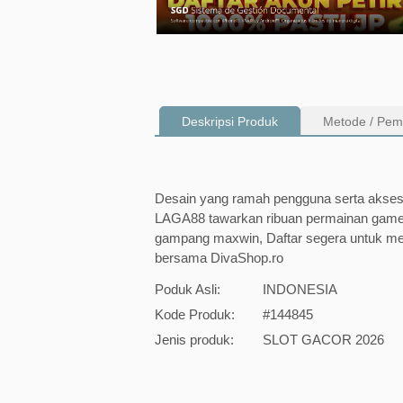
Deskripsi Produk
Metode / Pe
Desain yang ramah pengguna serta akses l
LAGA88 tawarkan ribuan permainan game o
gampang maxwin, Daftar segera untuk m
bersama DivaShop.ro
Poduk Asli:
INDONESIA
Kode Produk:
#144845
Jenis produk:
SLOT GACOR 2026