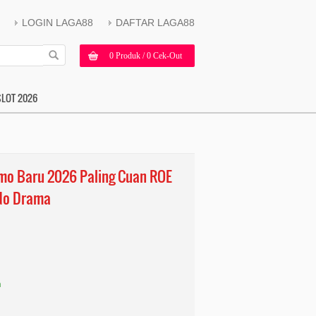
LOGIN LAGA88
DAFTAR LAGA88
0 Produk / 0 Cek-Out
SLOT 2026
omo Baru 2026 Paling Cuan ROE
No Drama
h