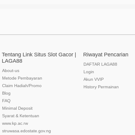
Tentang Link Situs Slot Gacor |
Riwayat Pencarian
LAGA88
DAFTAR LAGA88
About-us
Login
Metode Pembayaran
Akun VVIP
Claim Hadiah/Promo
History Permainan
Blog
FAQ
Minimal Deposit
Syarat & Ketentuan
www.kp.ac.rw
struwasa.edostate.gov.ng