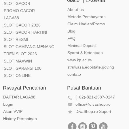
Gacor | LAGA88
SLOT GACOR
About-us
PROMO GACOR
Metode Pembayaran
LAGA88
Claim Hadiah/Promo
SLOT GACOR 2026
Blog
SLOT GACOR HARI INI
FAQ
SLOT RESMI
Minimal Deposit
SLOT GAMPANG MENANG
Syarat & Ketentuan
TREN SLOT 2026
www.kp.ac.rw
SLOT MAXWIN
struwasa.edostate.gov.ng
SLOT GARANSI 100
contato
SLOT ONLINE
Riwayat Pencarian
Pusat Bantuan
DAFTAR LAGA88
(+62)-821-2587-9147
Login
office@divashop.ro
Akun VVIP
DivaShop.ro Suport
History Permainan