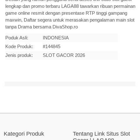
lengkap dan promo terbaru LAGA88 tawarkan ribuan permainan
game online resmit dengan presentase RTP tinggi gampang
maxwin, Daftar segera untuk merasakan pengalaman main slot
tanpa Drama bersama DivaShop.ro
Poduk Asli:
INDONESIA
Kode Produk:
#144845
Jenis produk:
SLOT GACOR 2026
Kategori Produk
Tentang Link Situs Slot