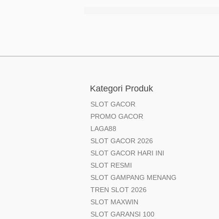
Kategori Produk
SLOT GACOR
PROMO GACOR
LAGA88
SLOT GACOR 2026
SLOT GACOR HARI INI
SLOT RESMI
SLOT GAMPANG MENANG
TREN SLOT 2026
SLOT MAXWIN
SLOT GARANSI 100