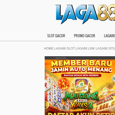
SLOT GACOR
PROMO GACOR
LAGA88
HOME
LAGA88
SLOT LAGA88
LINK LAGA88
SIT