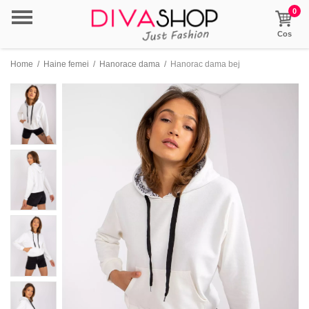
0
Cos
Home
/
Haine femei
/
Hanorace dama
/
Hanorac dama bej