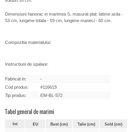
solduri 93 cm.
Dimensiuni hanorac in marimea S, masurat plat: latime axila -
53 cm, lungime totala - 59 cm, lungime maneci - 60 cm.
Compozitia materialului:
Instructiuni de spalare:
Fabricat in:
-
Cod produs:
#116619
Tip produs:
EM-BL-572
Tabel general de marimi
Int
EU
Bust (cm)
Talie (cm)
Sold (cm)