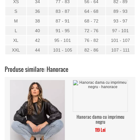
XS
34
77 - 83
56 - 64
82 - 89
S
36
83 - 87
64 - 68
89 - 93
M
38
87 - 91
68 - 72
93 - 97
L
40
91 - 95
72 - 76
97 - 101
XL
42
95 - 101
76 - 82
101 - 107
XXL
44
101 - 105
82 - 86
107 - 111
Produse similare: Hanorace
Hanorac dama cu imprimeu
negru
119 Lei