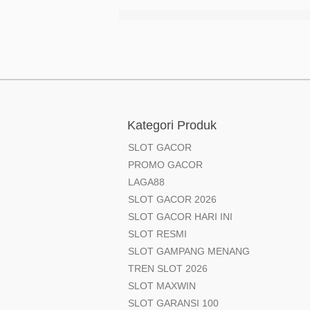
Kategori Produk
SLOT GACOR
PROMO GACOR
LAGA88
SLOT GACOR 2026
SLOT GACOR HARI INI
SLOT RESMI
SLOT GAMPANG MENANG
TREN SLOT 2026
SLOT MAXWIN
SLOT GARANSI 100