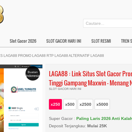
Slot Gacor 2026
SLOT GACOR HARI INI
SLOT RESMI
TREN 
US LAGA88
PROMO LAGA88
RTP LAGA88
ALTERNATIF LAGA88
LAGA88 : Link Situs Slot Gacor Pr
Buatan
Indonesia
Tinggi Gampang Maxwin - Menang 
SLOT GACOR HARI INI
x250
x500
x2500
x5000
Super Gacor :
Paling Laris 2026 Anti Kala
Deposit Terjangkau:
Mulai 25K