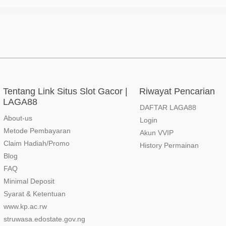
Tentang Link Situs Slot Gacor |
Riwayat Pencarian
LAGA88
DAFTAR LAGA88
About-us
Login
Metode Pembayaran
Akun VVIP
Claim Hadiah/Promo
History Permainan
Blog
FAQ
Minimal Deposit
Syarat & Ketentuan
www.kp.ac.rw
struwasa.edostate.gov.ng