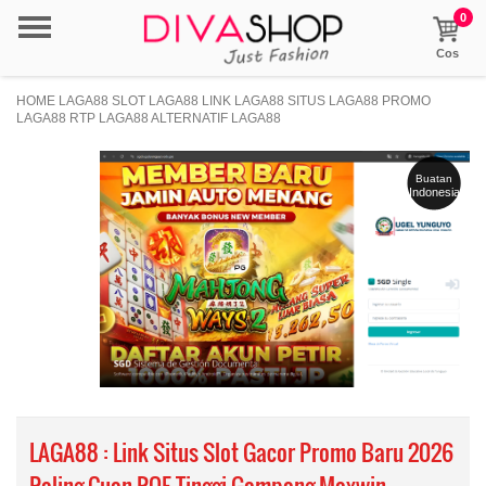
0
Cos
HOME
LAGA88
SLOT LAGA88
LINK LAGA88
SITUS LAGA88
PROMO
LAGA88
RTP LAGA88
ALTERNATIF LAGA88
Buatan
Indonesia
LAGA88 : Link Situs Slot Gacor Promo Baru 2026
Paling Cuan ROE Tinggi Gampang Maxwin -