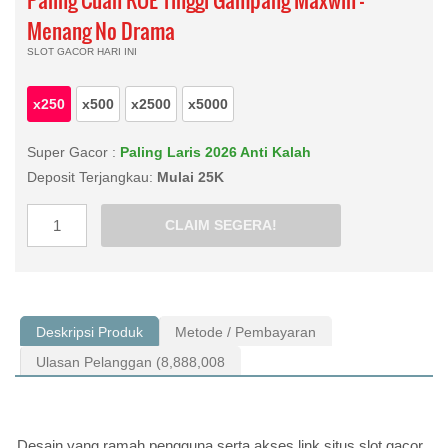
Menang No Drama
SLOT GACOR HARI INI
x250
x500
x2500
x5000
Super Gacor :
Paling Laris 2026 Anti Kalah
Deposit Terjangkau:
Mulai 25K
Deskripsi Produk
Metode / Pembayaran
Ulasan Pelanggan (8,888,008
Desain yang ramah pengguna serta akses link situs slot gacor