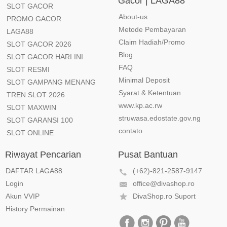
Gacor | LAGA88
SLOT GACOR
About-us
PROMO GACOR
Metode Pembayaran
LAGA88
Claim Hadiah/Promo
SLOT GACOR 2026
Blog
SLOT GACOR HARI INI
FAQ
SLOT RESMI
Minimal Deposit
SLOT GAMPANG MENANG
Syarat & Ketentuan
TREN SLOT 2026
www.kp.ac.rw
SLOT MAXWIN
struwasa.edostate.gov.ng
SLOT GARANSI 100
contato
SLOT ONLINE
Riwayat Pencarian
Pusat Bantuan
DAFTAR LAGA88
(+62)-821-2587-9147
Login
office@divashop.ro
Akun VVIP
DivaShop.ro Suport
History Permainan