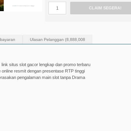
mbayaran
Ulasan Pelanggan (8,888,008
ink situs slot gacor lengkap dan promo terbaru
nline resmit dengan presentase RTP tinggi
erasakan pengalaman main slot tanpa Drama