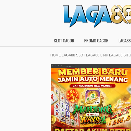
SLOT GACOR
PROMO GACOR
LAGA88
HOME
LAGA88
SLOT LAGA88
LINK LAGA88
SIT