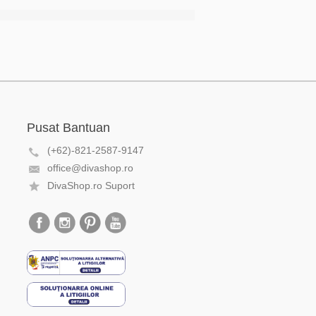
Pusat Bantuan
(+62)-821-2587-9147
office@divashop.ro
DivaShop.ro Suport