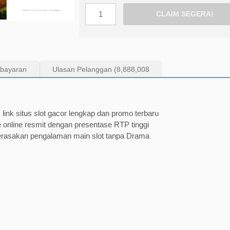
mbayaran
Ulasan Pelanggan (8,888,008
ink situs slot gacor lengkap dan promo terbaru
nline resmit dengan presentase RTP tinggi
erasakan pengalaman main slot tanpa Drama