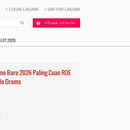
LOGIN LAGA88
DAFTAR LAGA88
0 Produk / 0 Cek-Out
SLOT 2026
omo Baru 2026 Paling Cuan ROE
No Drama
h