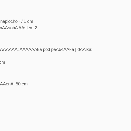
aplocho +/ 1 cm
nAAsobA AAslem 2
AAAAAA: AAAAAAka pod paA64AAka | dAAlka:
 cm
aAAenA: 50 cm