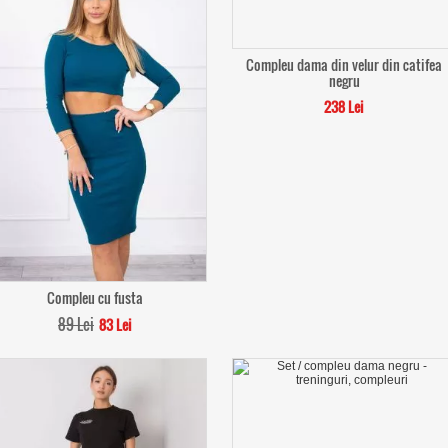
Compleu dama din velur din catifea
negru
238 Lei
Compleu cu fusta
89 Lei
83 Lei