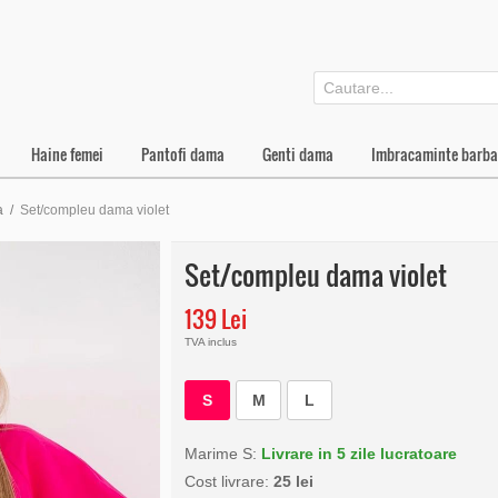
Haine femei
Pantofi dama
Genti dama
Imbracaminte barba
a
/
Set/compleu dama violet
Set/compleu dama violet
139 Lei
TVA inclus
S
M
L
Marime S:
Livrare in 5 zile lucratoare
Cost livrare:
25 lei