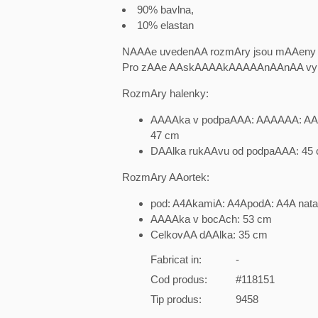
90% bavlna,
10% elastan
NAAAe uvedenAA rozmAry jsou mAAeny n
Pro zAAe AAskAAAAkAAAAAnAAnAA vy
RozmAry halenky:
AAAAka v podpaAAA: AAAAAA: AA
47 cm
DAAlka rukAAvu od podpaAAA: 45
RozmAry AAortek:
pod: A4AkamiA: A4ApodA: A4A nat
AAAAka v bocAch: 53 cm
CelkovAA dAAlka: 35 cm
Fabricat in:
-
Cod produs:
#118151
Tip produs:
9458