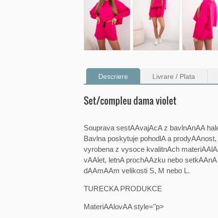
Descriere
Livrare / Plata
Set/compleu dama violet
Souprava sestAAvajAcA z bavlnAnAA halen
Bavlna poskytuje pohodlA a prodyAAnost,
vyrobena z vysoce kvalitnAch materiAAl
vAAlet, letnA prochAAzku nebo setkAAnA s
dAAmAAm velikosti S, M nebo L.
TURECKA PRODUKCE
MateriAAlovAA style="p>