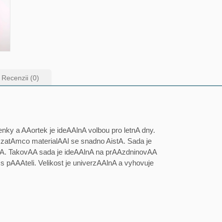
Recenzii (0)
ky a AAortek je ideAAlnA volbou pro letnA dny.
 zatAmco materialAAl se snadno AistA. Sada je
AA. TakovAA sada je ideAAlnA na prAAzdninovAA
 pAAAteli. Velikost je univerzAAlnA a vyhovuje