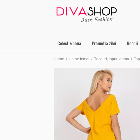
Colectie noua
Promotia zilei
Rochii
Home
/
Haine femei
/
Tricouri, topuri dama
/
To