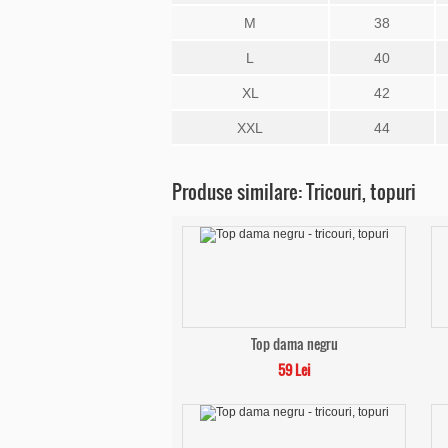
M
38
L
40
XL
42
XXL
44
Produse similare: Tricouri, topuri
Top dama negru
59 Lei