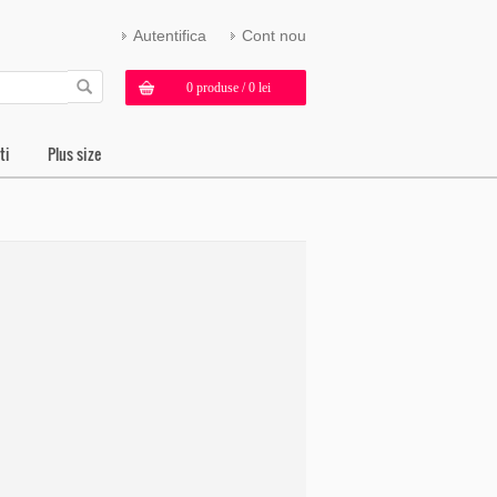
Autentifica
Cont nou
0 produse / 0 lei
ti
Plus size