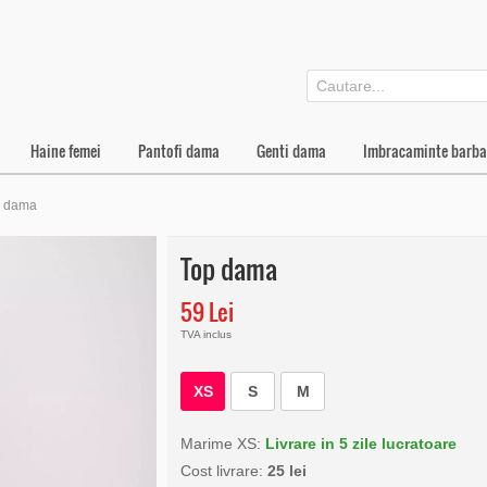
Haine femei
Pantofi dama
Genti dama
Imbracaminte barba
p dama
Top dama
59 Lei
TVA inclus
XS
S
M
Marime XS:
Livrare in 5 zile lucratoare
Cost livrare:
25 lei