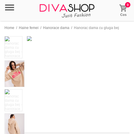
0
Cos
Home
/
Haine femei
/
Hanorace dama
/
Hanorac dama cu gluga bej