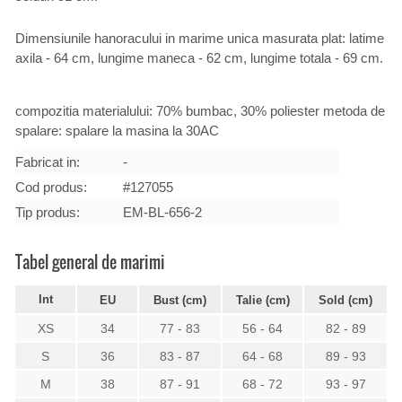
Dimensiunile hanoracului in marime unica masurata plat: latime
axila - 64 cm, lungime maneca - 62 cm, lungime totala - 69 cm.
compozitia materialului: 70% bumbac, 30% poliester metoda de
spalare: spalare la masina la 30AC
Fabricat in:
-
Cod produs:
#127055
Tip produs:
EM-BL-656-2
Tabel general de marimi
Int
EU
Bust (cm)
Talie (cm)
Sold (cm)
XS
34
77 - 83
56 - 64
82 - 89
S
36
83 - 87
64 - 68
89 - 93
M
38
87 - 91
68 - 72
93 - 97