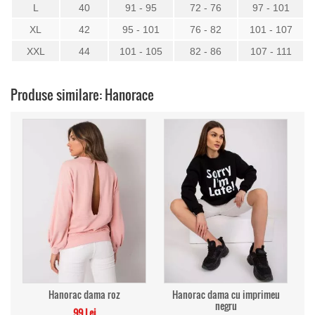
L
40
91 - 95
72 - 76
97 - 101
XL
42
95 - 101
76 - 82
101 - 107
XXL
44
101 - 105
82 - 86
107 - 111
Produse similare: Hanorace
Hanorac dama roz
Hanorac dama cu imprimeu
negru
99 Lei