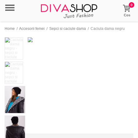
0
Cos
Home
/
Accesorii femei
/
Sepci si caciule dama
/
Caciula dama negru