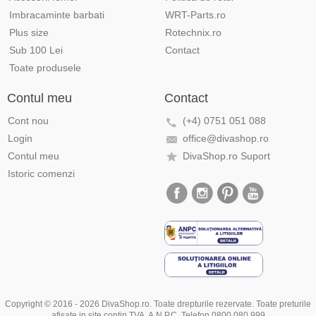
Imbracaminte barbati
WRT-Parts.ro
Plus size
Rotechnix.ro
Sub 100 Lei
Contact
Toate produsele
Contul meu
Contact
Cont nou
(+4) 0751 051 088
Login
office@divashop.ro
Contul meu
DivaShop.ro Suport
Istoric comenzi
Copyright © 2016 - 2026 DivaShop.ro. Toate drepturile rezervate. Toate preturile
afisate in site contin TVA. A.N.P.C. Telefon 0800.080.999