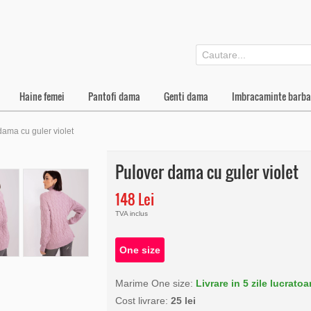
Haine femei
Pantofi dama
Genti dama
Imbracaminte barba
dama cu guler violet
Pulover dama cu guler violet
148 Lei
TVA inclus
One size
Marime One size:
Livrare in 5 zile lucratoa
Cost livrare:
25 lei