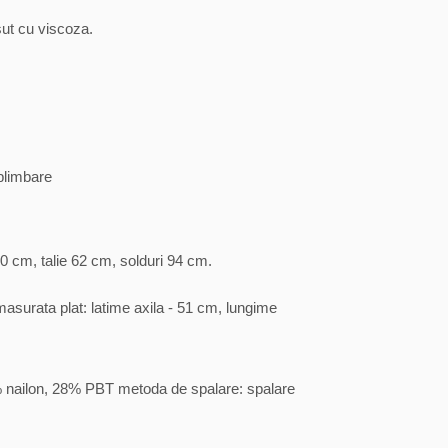
ut cu viscoza.
 plimbare
0 cm, talie 62 cm, solduri 94 cm.
asurata plat: latime axila - 51 cm, lungime
% nailon, 28% PBT metoda de spalare: spalare