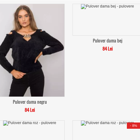
Pulover dama bej
84 Lei
Pulover dama negru
84 Lei
-
8%