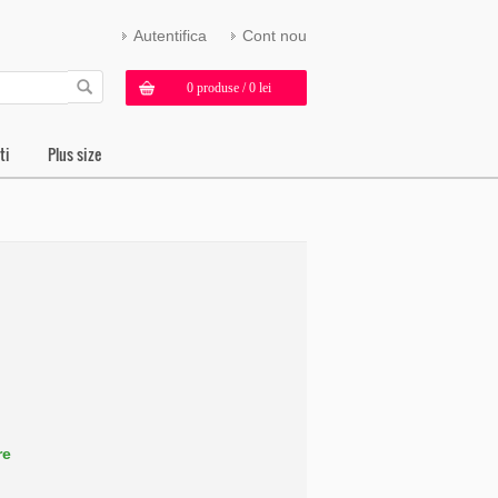
Autentifica
Cont nou
0 produse / 0 lei
ti
Plus size
re