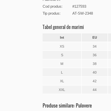
Cod produs:
#127593
Tip produs:
AT-SW-2348
Tabel general de marimi
Int
EU
XS
34
S
36
M
38
L
40
XL
42
XXL
44
Produse similare: Pulovere