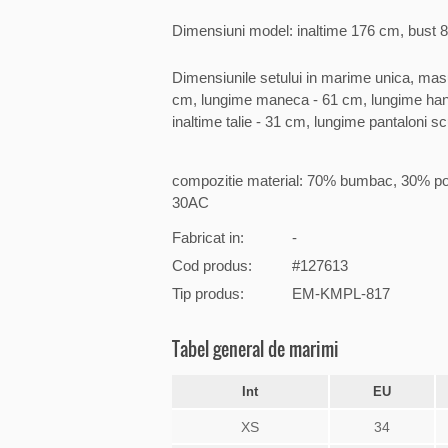
Dimensiuni model: inaltime 176 cm, bust 8
Dimensiunile setului in marime unica, masu
cm, lungime maneca - 61 cm, lungime hanora
inaltime talie - 31 cm, lungime pantaloni sc
compozitie material: 70% bumbac, 30% pol
30AC
Fabricat in:
-
Cod produs:
#127613
Tip produs:
EM-KMPL-817
Tabel general de marimi
Int
EU
XS
34