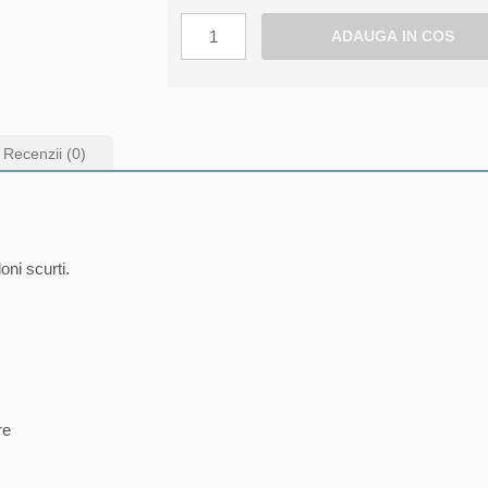
Recenzii (0)
oni scurti.
re