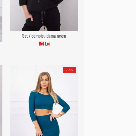
Set / compleu dama negru
154 Lei
-
7%