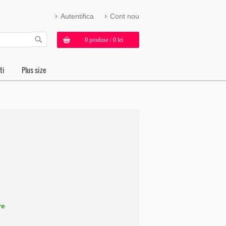
Autentifica
Cont nou
0 produse / 0 lei
ti
Plus size
re