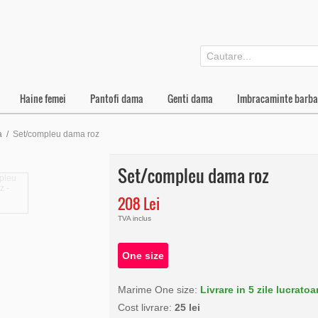
Haine femei
Pantofi dama
Genti dama
Imbracaminte barba
a
/
Set/compleu dama roz
Set/compleu dama roz
208 Lei
TVA inclus
One size
Marime One size:
Livrare in 5 zile lucratoa
Cost livrare:
25 lei