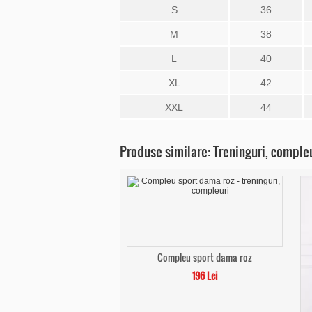
S
36
M
38
L
40
XL
42
XXL
44
Produse similare: Treninguri, comple
Compleu sport dama roz
196 Lei