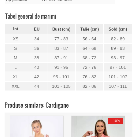
Tabel general de marimi
Int
EU
Bust (cm)
Talie (cm)
Sold (cm)
XS
34
77 - 83
56 - 64
82 - 89
S
36
83 - 87
64 - 68
89 - 93
M
38
87 - 91
68 - 72
93 - 97
L
40
91 - 95
72 - 76
97 - 101
XL
42
95 - 101
76 - 82
101 - 107
XXL
44
101 - 105
82 - 86
107 - 111
Produse similare: Cardigane
-
10%