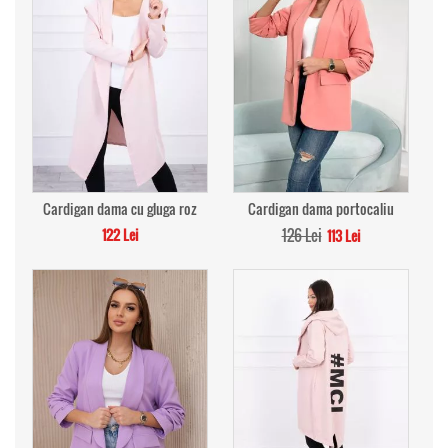
Cardigan dama cu gluga roz
Cardigan dama portocaliu
122 Lei
126 Lei
113 Lei