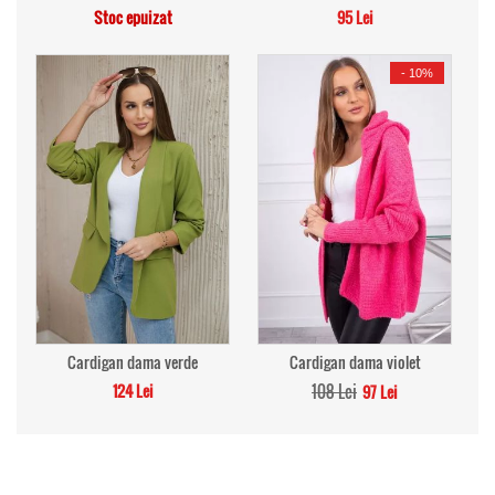
Stoc epuizat
95 Lei
-
10%
Cardigan dama verde
Cardigan dama violet
124 Lei
108 Lei
97 Lei