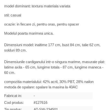
model dominant: textura materiala variata
stil: casual
ocazie: in fiecare zi, pentru oras, pentru spacer
Modelul poarta marimea unica.
Dimensiuni model: inaltime 177 cm, bust 84 cm, talie 62 cm,
solduri 89 cm.
Dimensiunile cardiganului intr-o singura marime, masurate plat:
latime axila - 65 cm, lungime totala - 87 cm, lungime maneca -
60 cm.
compozitia materialului: 42% acril, 30% PBT, 28% nailon
metoda de spalare: spalare la masina la 40AC
Fabricat in:
-
Cod produs:
#127616
Tip produs:
AT-SW-234501