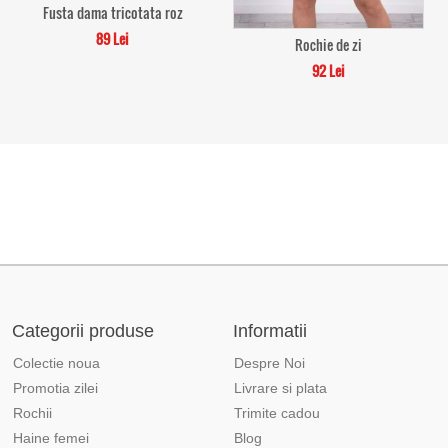
Fusta dama tricotata roz
89 Lei
Rochie de zi
92 Lei
Categorii produse
Informatii
Colectie noua
Despre Noi
Promotia zilei
Livrare si plata
Rochii
Trimite cadou
Haine femei
Blog