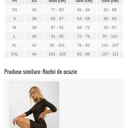
Int
EU
Bust (cm)
Talie (cm)
Sold (cm)
XS
34
77 - 83
56 - 64
82 - 89
S
36
83 - 87
64 - 68
89 - 93
M
38
87 - 91
68 - 72
93 - 97
L
40
91 - 95
72 - 76
97 - 101
XL
42
95 - 101
76 - 82
101 - 107
XXL
44
101 - 105
82 - 86
107 - 111
Produse similare: Rochii de ocazie