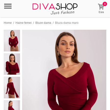
0
Cos
Home
/
Haine femei
/
Bluze dama
/
Bluza dama maro