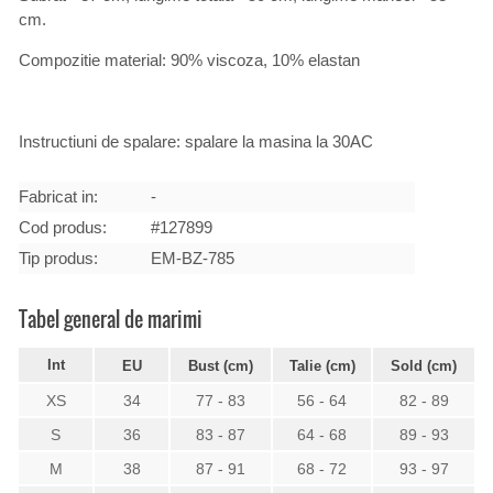
cm.
Compozitie material: 90% viscoza, 10% elastan
Instructiuni de spalare: spalare la masina la 30AC
Fabricat in:
-
Cod produs:
#127899
Tip produs:
EM-BZ-785
Tabel general de marimi
Int
EU
Bust (cm)
Talie (cm)
Sold (cm)
XS
34
77 - 83
56 - 64
82 - 89
S
36
83 - 87
64 - 68
89 - 93
M
38
87 - 91
68 - 72
93 - 97