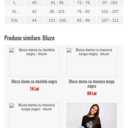
L
40
91 - 95
72 - 76
97 - 101
XL
42
95 - 101
76 - 82
101 - 107
XXL
44
101 - 105
82 - 86
107 - 111
Produse similare: Bluze
Bluza dama cu dantela negru
Bluza dama cu maneca lunga
negru
74 Lei
89 Lei