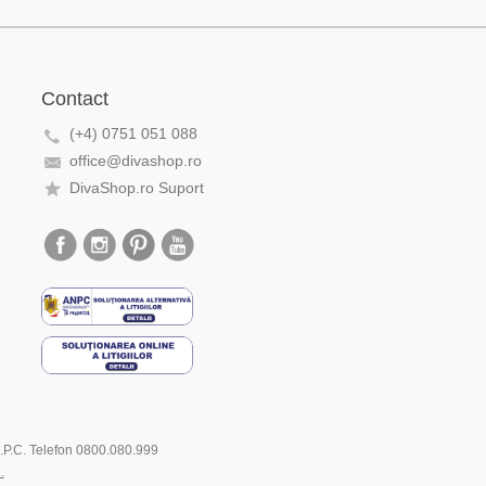
Contact
(+4) 0751 051 088
office@divashop.ro
DivaShop.ro Suport
.N.P.C. Telefon 0800.080.999
.