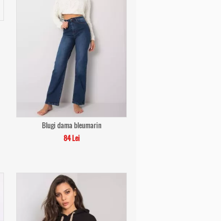
Blugi dama bleumarin
84 Lei