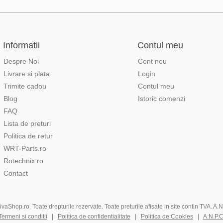
Informatii
Contul meu
Despre Noi
Cont nou
Livrare si plata
Login
Trimite cadou
Contul meu
Blog
Istoric comenzi
FAQ
Lista de preturi
Politica de retur
WRT-Parts.ro
Rotechnix.ro
Contact
aShop.ro. Toate drepturile rezervate. Toate preturile afisate in site contin TVA. A
Termeni si conditii
|
Politica de confidentialitate
|
Politica de Cookies
|
A.N.P.C