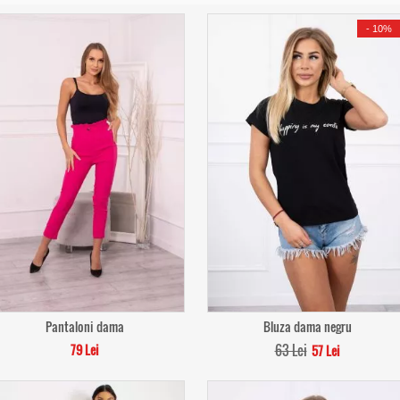
-
10%
Pantaloni dama
Bluza dama negru
79 Lei
63 Lei
57 Lei