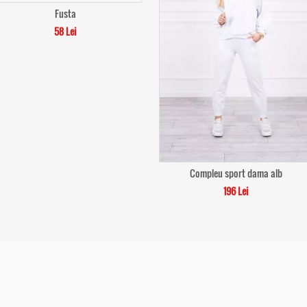
Fusta
58 Lei
Compleu sport dama alb
196 Lei