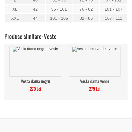
L
40
91 - 95
72 - 76
97 - 101
XL
42
95 - 101
76 - 82
101 - 107
XXL
44
101 - 105
82 - 86
107 - 111
Produse similare: Veste
Vesta dama negru
Vesta dama verde
279 Lei
279 Lei