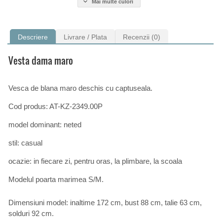
Mai multe culori
Descriere
Livrare / Plata
Recenzii (0)
Vesta dama maro
Vesca de blana maro deschis cu captuseala.
Cod produs: AT-KZ-2349.00P
model dominant: neted
stil: casual
ocazie: in fiecare zi, pentru oras, la plimbare, la scoala
Modelul poarta marimea S/M.
Dimensiuni model: inaltime 172 cm, bust 88 cm, talie 63 cm,
solduri 92 cm.