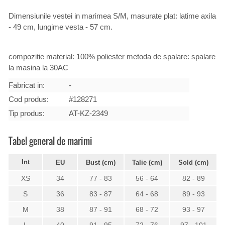
Dimensiunile vestei in marimea S/M, masurate plat: latime axila
- 49 cm, lungime vesta - 57 cm.
compozitie material: 100% poliester metoda de spalare: spalare
la masina la 30AC
Fabricat in:
-
Cod produs:
#128271
Tip produs:
AT-KZ-2349
Tabel general de marimi
Int
EU
Bust (cm)
Talie (cm)
Sold (cm)
XS
34
77 - 83
56 - 64
82 - 89
S
36
83 - 87
64 - 68
89 - 93
M
38
87 - 91
68 - 72
93 - 97