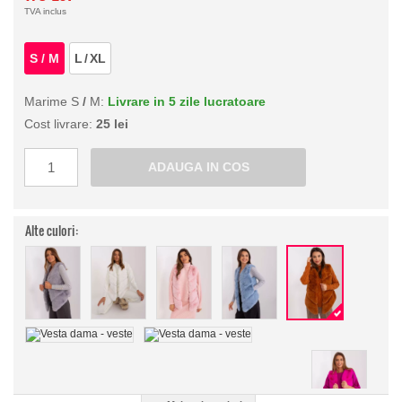
TVA inclus
S
/
M
L
/
XL
Marime S
/
M:
Livrare in 5 zile lucratoare
Cost livrare:
25 lei
Alte culori: