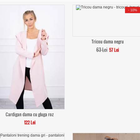
-
10%
Tricou dama negru
63 Lei
57 Lei
Cardigan dama cu gluga roz
122 Lei