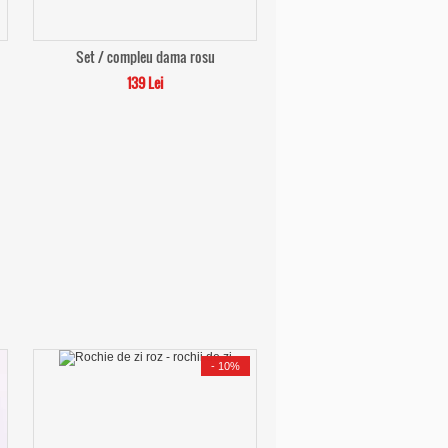
Set / compleu dama rosu
139 Lei
-
10%