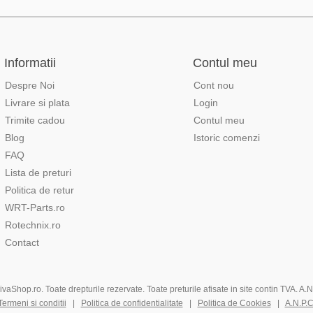
Informatii
Contul meu
Despre Noi
Cont nou
Livrare si plata
Login
Trimite cadou
Contul meu
Blog
Istoric comenzi
FAQ
Lista de preturi
Politica de retur
WRT-Parts.ro
Rotechnix.ro
Contact
aShop.ro. Toate drepturile rezervate. Toate preturile afisate in site contin TVA. A
Termeni si conditii
|
Politica de confidentialitate
|
Politica de Cookies
|
A.N.P.C