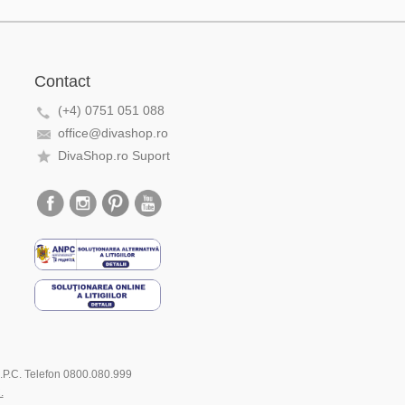
Contact
(+4) 0751 051 088
office@divashop.ro
DivaShop.ro Suport
.N.P.C. Telefon 0800.080.999
.