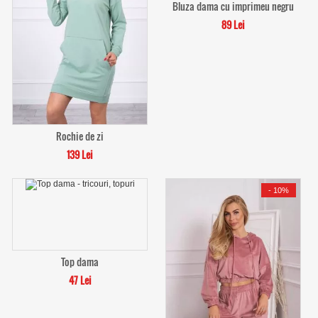
Bluza dama cu imprimeu negru
89 Lei
Rochie de zi
139 Lei
-
10%
Top dama
47 Lei