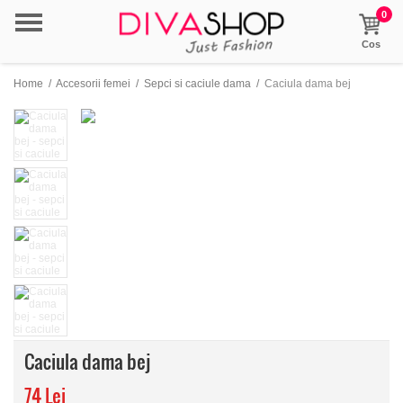
0
Cos
Home
/
Accesorii femei
/
Sepci si caciule dama
/
Caciula dama bej
Caciula dama bej
74 Lei