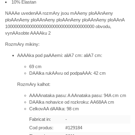
10% Elastan
NAAAe uvedenAA rozmAry jsou mAAeny ploAAnAeny
ploAAnAeny ploAAnAeny ploAAnAeny ploAAnAeny ploAAnA
1000000000000000000000000000000000000 obvodu,
vynAAsobte AAAAku 2
RozmAry mikiny:
AAAAka pod paAAemi: aliA7 cm: aliA7 cm:
69 cm
DAAlka rukAAvu od podpaAAA: 42 cm
RozmAry kalhot:
AAAAnataka pasu: A AAnataka pasu: 94A cm cm
DAAlka nohavice od rozkroku: AA68AA cm
CelkovAA dAAlka: 98 cm
Fabricat in:
-
Cod produs:
#129184