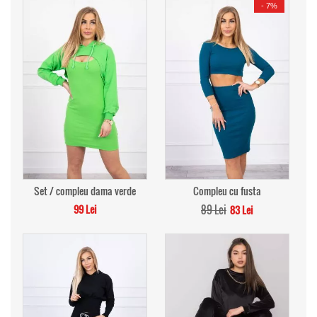
-
7%
Set / compleu dama verde
Compleu cu fusta
99 Lei
89 Lei
83 Lei