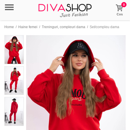
0
Cos
Home
/
Haine femei
/
Treninguri, compleuri dama
/
Set/compleu dama