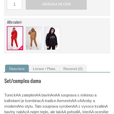
Alte culori:
Descriere
Livrare / Plata
Recenzii (0)
Set/compleu dama
TureckAA zateplenAA bavlnAnAA souprava s mikinou a
kalhotami je kombinacA tradice AemeslnAA vAAroby a
modernAho stylu. Tato souprava vyrobenAA z vysoce kvalitnA
bavlny nabAzA nejen teplo, ale takAA pohodlA, kterAA ocenAte