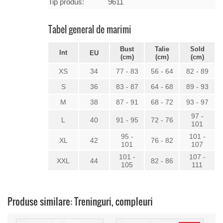
Tip produs:
9611
Tabel general de marimi
Bust
Talie
Sold
Int
EU
(cm)
(cm)
(cm)
XS
34
77 - 83
56 - 64
82 - 89
S
36
83 - 87
64 - 68
89 - 93
M
38
87 - 91
68 - 72
93 - 97
97 -
L
40
91 - 95
72 - 76
101
95 -
101 -
XL
42
76 - 82
101
107
101 -
107 -
XXL
44
82 - 86
105
111
Produse similare: Treninguri, compleuri