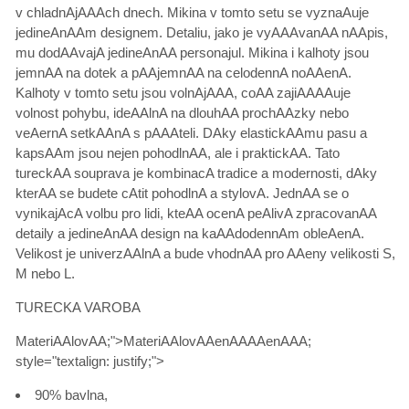
v chladnAjAAAch dnech. Mikina v tomto setu se vyznaAuje
jedineAnAAm designem. Detaliu, jako je vyAAAvanAA nAApis,
mu dodAAvajA jedineAnAA personajul. Mikina i kalhoty jsou
jemnAA na dotek a pAAjemnAA na celodennA noAAenA.
Kalhoty v tomto setu jsou volnAjAAA, coAA zajiAAAAuje
volnost pohybu, ideAAlnA na dlouhAA prochAAzky nebo
veAernA setkAAnA s pAAAteli. DAky elastickAAmu pasu a
kapsAAm jsou nejen pohodlnAA, ale i praktickAA. Tato
tureckAA souprava je kombinacA tradice a modernosti, dAky
kterAA se budete cAtit pohodlnA a stylovA. JednAA se o
vynikajAcA volbu pro lidi, kteAA ocenA peAlivA zpracovanAA
detaily a jedineAnAA design na kaAAdodennAm obleAenA.
Velikost je univerzAAlnA a bude vhodnAA pro AAeny velikosti S,
M nebo L.
TURECKA VAROBA
MateriAAlovAA;">MateriAAlovAAenAAAAenAAA;
style="textalign: justify;">
90% bavlna,