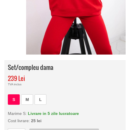
Set/compleu dama
239 Lei
TVA inclus
S
M
L
Marime S:
Livrare in 5 zile lucratoare
Cost livrare:
25 lei