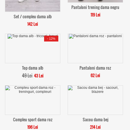
Pantaloni trening dama negru
119 Lei
Set / compleu dama alb
142 Lei
-
12%
Top dama alb
Pantaloni dama roz
49 Lei
62 Lei
43 Lei
Compleu sport dama roz
Sacou dama bej
196 Lei
214 Lei