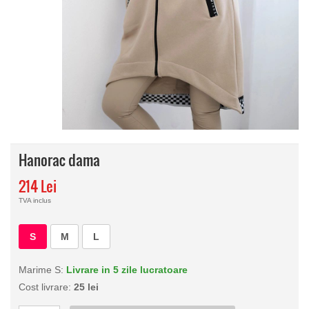
Hanorac dama
214 Lei
TVA inclus
S
M
L
Marime S:
Livrare in 5 zile lucratoare
Cost livrare:
25 lei