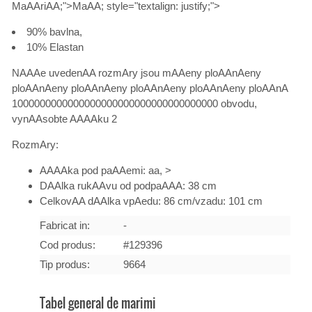
MaAAriAA;">MaAA; style="textalign: justify;">
90% bavlna,
10% Elastan
NAAAe uvedenAA rozmAry jsou mAAeny ploAAnAeny
ploAAnAeny ploAAnAeny ploAAnAeny ploAAnAeny ploAAnA
1000000000000000000000000000000000000 obvodu,
vynAAsobte AAAAku 2
RozmAry:
AAAAka pod paAAemi: aa, >
DAAlka rukAAvu od podpaAAA: 38 cm
CelkovAA dAAlka vpAedu: 86 cm/vzadu: 101 cm
Fabricat in:
-
Cod produs:
#129396
Tip produs:
9664
Tabel general de marimi