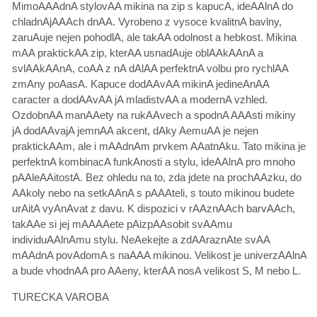
MimoAAAdnA stylovAA mikina na zip s kapucA, ideAAlnA do
chladnAjAAAch dnAA. Vyrobeno z vysoce kvalitnA bavlny,
zaruAuje nejen pohodlA, ale takAA odolnost a hebkost. Mikina
mAA praktickAA zip, kterAA usnadAuje oblAAkAAnA a
svlAAkAAnA, coAA z nA dAlAA perfektnA volbu pro rychlAA
zmAny poAasA. Kapuce dodAAvAA mikinA jedineAnAA
caracter a dodAAvAA jA mladistvAA a modernA vzhled.
OzdobnAA manAAety na rukAAvech a spodnA AAAsti mikiny
jA dodAAvajA jemnAA akcent, dAky AemuAA je nejen
praktickAAm, ale i mAAdnAm prvkem AAatnAku. Tato mikina je
perfektnA kombinacA funkAnosti a stylu, ideAAlnA pro mnoho
pAAleAAitostA. Bez ohledu na to, zda jdete na prochAAzku, do
AAkoly nebo na setkAAnA s pAAAteli, s touto mikinou budete
urAitA vyAnAvat z davu. K dispozici v rAAznAAch barvAAch,
takAAe si jej mAAAAete pAizpAAsobit svAAmu
individuAAlnAmu stylu. NeAekejte a zdAAraznAte svAA
mAAdnA povAdomA s naAAA mikinou. Velikost je univerzAAlnA
a bude vhodnAA pro AAeny, kterAA nosA velikost S, M nebo L.
TURECKA VAROBA