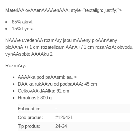
MateriAAlovAAenAAAAenAAA; style="textalign: justify;">
85% akryl,
15% Lycra
NAAAe uvedenAA rozmAry jsou mAAeny ploAAnAeny
ploAAnA +/ 1 cm rozatelizam AAnA +/ 1 cm rozarAzA; obvodu,
vynAAsobte AAAAku 2
RozmAry:
AAAAka pod paAAemi: aa, >
DAAlka rukAAvu od podpaAAA: 45 cm
CelkovAA dAAlka: 92 cm
Hmotnost: 800 g
Fabricat in:
-
Cod produs:
#129421
Tip produs:
24-34