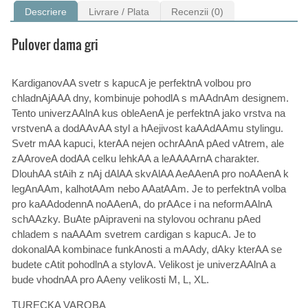
Descriere
Livrare / Plata
Recenzii (0)
Pulover dama gri
KardiganovAA svetr s kapucA je perfektnA volbou pro
chladnAjAAA dny, kombinuje pohodlA s mAAdnAm designem.
Tento univerzAAlnA kus obleAenA je perfektnA jako vrstva na
vrstvenA a dodAAvAA styl a hAejivost kaAAdAAmu stylingu.
Svetr mAA kapuci, kterAA nejen ochrAAnA pAed vAtrem, ale
zAAroveA dodAA celku lehkAA a leAAAArnA charakter.
DlouhAA stAih z nAj dAlAA skvAlAA AeAAenA pro noAAenA k
legAnAAm, kalhotAAm nebo AAatAAm. Je to perfektnA volba
pro kaAAdodennA noAAenA, do prAAce i na neformAAlnA
schAAzky. BuAte pAipraveni na stylovou ochranu pAed
chladem s naAAAm svetrem cardigan s kapucA. Je to
dokonalAA kombinace funkAnosti a mAAdy, dAky kterAA se
budete cAtit pohodlnA a stylovA. Velikost je univerzAAlnA a
bude vhodnAA pro AAeny velikosti M, L, XL.
TURECKA VAROBA