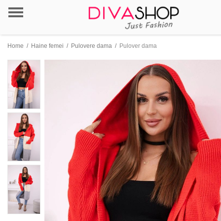
Home
/
Haine femei
/
Pulovere dama
/
Pulover dama