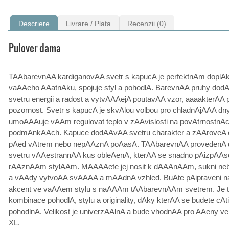
Descriere
Livrare / Plata
Recenzii (0)
Pulover dama
TAAbarevnAA kardiganovAA svetr s kapucA je perfektnAm dopl
vaAAeho AAatnAku, spojuje styl a pohodlA. BarevnAA pruhy dod
svetru energii a radost a vytvAAAejA poutavAA vzor, aaaakterAA 
pozornost. Svetr s kapucA je skvAlou volbou pro chladnAjAAA dny
umoAAAuje vAAm regulovat teplo v zAAvislosti na povAtrnostnA
podmAnkAAch. Kapuce dodAAvAA svetru charakter a zAAroveA
pAed vAtrem nebo nepAAznA poAasA. TAAbarevnAA provedenA 
svetru vAAestrannAA kus obleAenA, kterAA se snadno pAizpAA
rAAznAAm stylAAm. MAAAAete jej nosit k dAAAnAAm, sukni n
a vAAdy vytvoAA svAAAA a mAAdnA vzhled. BuAte pAipraveni n
akcent ve vaAAem stylu s naAAAm tAAbarevnAAm svetrem. Je 
kombinace pohodlA, stylu a originality, dAky kterAA se budete cA
pohodlnA. Velikost je univerzAAlnA a bude vhodnAA pro AAeny veli
XL.