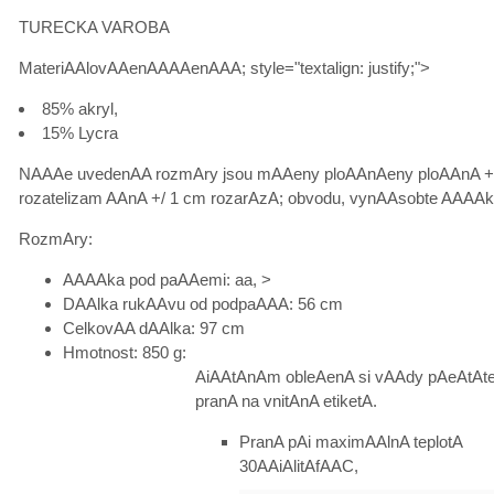
TURECKA VAROBA
MateriAAlovAAenAAAAenAAA; style="textalign: justify;">
85% akryl,
15% Lycra
NAAAe uvedenAA rozmAry jsou mAAeny ploAAnAeny ploAAnA +
rozatelizam AAnA +/ 1 cm rozarAzA; obvodu, vynAAsobte AAAAk
RozmAry:
AAAAka pod paAAemi: aa, >
DAAlka rukAAvu od podpaAAA: 56 cm
CelkovAA dAAlka: 97 cm
Hmotnost: 850 g:
AiAAtAnAm obleAenA si vAAdy pAeAtAte
pranA na vnitAnA etiketA.
PranA pAi maximAAlnA teplotA
30AAiAlitAfAAC,