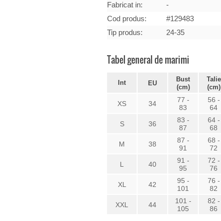
Fabricat in:
-
Cod produs:
#129483
Tip produs:
24-35
Tabel general de marimi
Bust
Talie
Int
EU
(cm)
(cm)
77 -
56 -
XS
34
83
64
83 -
64 -
S
36
87
68
87 -
68 -
M
38
91
72
91 -
72 -
L
40
95
76
95 -
76 -
XL
42
101
82
101 -
82 -
XXL
44
105
86