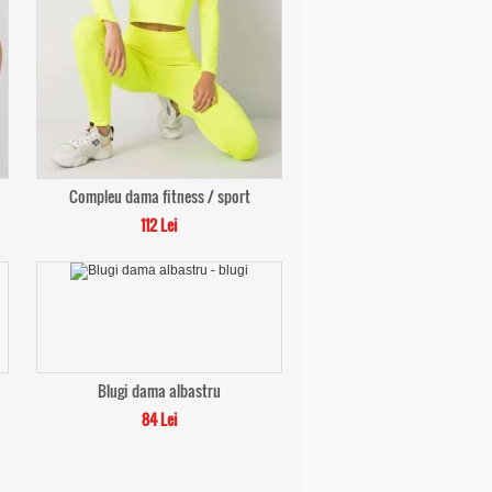
Compleu dama fitness / sport
112 Lei
Blugi dama albastru
84 Lei