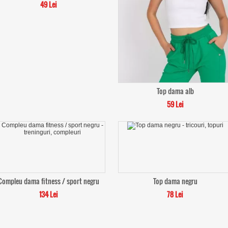
49 Lei
Top dama alb
59 Lei
Compleu dama fitness / sport negru
Top dama negru
134 Lei
78 Lei