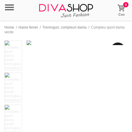
0
Cos
Home
/
Haine femei
/
Treninguri, compleuri dama
/
Compleu sport dama
verde
- 10%
reducere