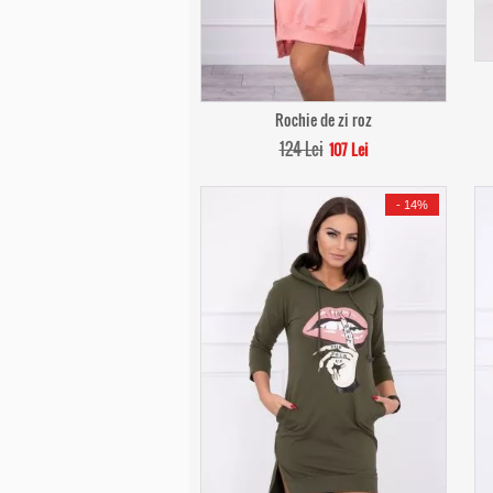
Rochie de zi roz
124 Lei
107 Lei
-
14%