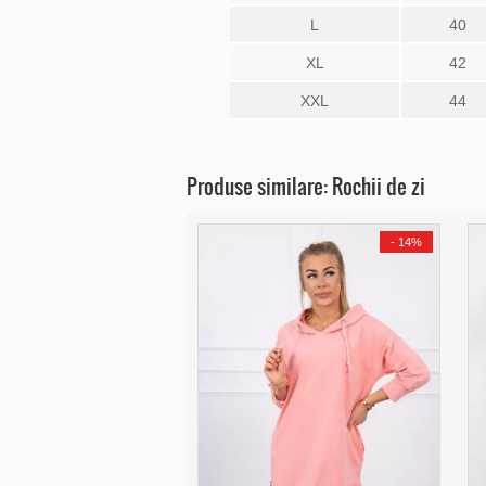
L
40
XL
42
XXL
44
Produse similare: Rochii de zi
-
14%