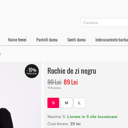
Haine femei
Pantofi dama
Genti dama
Imbracaminte barba
u
Rochie de zi negru
- 10%
reducere
99 Lei
89 Lei
TVA inclus
S
M
L
Marime S:
Livrare in 5 zile lucratoare
Cost livrare:
25 lei