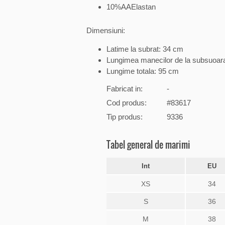
10%AAElastan
Dimensiuni:
Latime la subrat: 34 cm
Lungimea manecilor de la subsuoar
Lungime totala: 95 cm
Fabricat in:
-
Cod produs:
#83617
Tip produs:
9336
Tabel general de marimi
Int
EU
XS
34
S
36
M
38