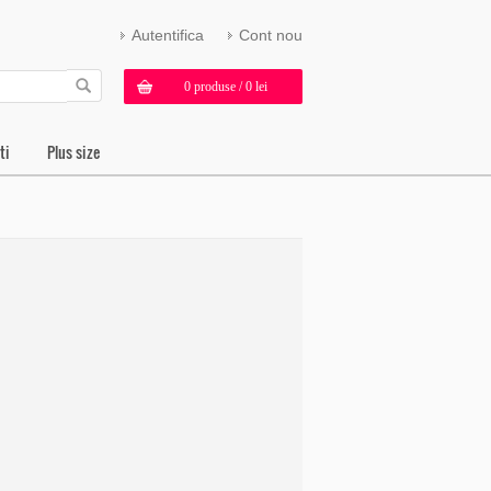
Autentifica
Cont nou
0 produse / 0 lei
ti
Plus size