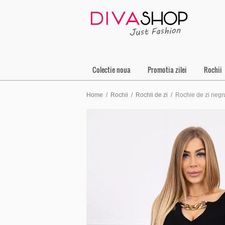
Colectie noua
Promotia zilei
Rochii
Home
/
Rochii
/
Rochii de zi
/
Rochie de zi negr