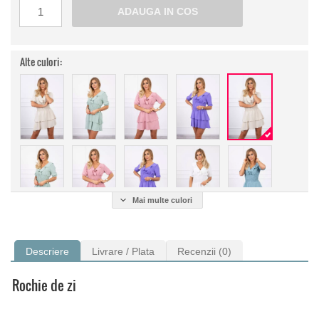
Alte culori:
Mai multe culori
Descriere
Livrare / Plata
Recenzii (0)
Rochie de zi