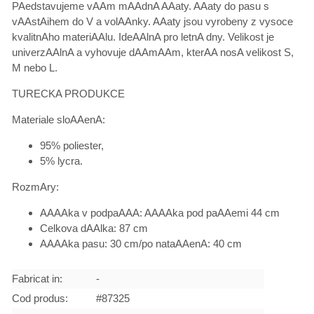
PAedstavujeme vAAm mAAdnA AAaty. AAaty do pasu s
vAAstAihem do V a volAAnky. AAaty jsou vyrobeny z vysoce
kvalitnAho materiAAlu. IdeAAlnA pro letnA dny. Velikost je
univerzAAlnA a vyhovuje dAAmAAm, kterAA nosA velikost S,
M nebo L.
TURECKA PRODUKCE
Materiale sloAAenA:
95% poliester,
5% lycra.
RozmAry:
AAAAka v podpaAAA: AAAAka pod paAAemi 44 cm
Celkova dAAlka: 87 cm
AAAAka pasu: 30 cm/po nataAAenA: 40 cm
Fabricat in:
-
Cod produs:
#87325