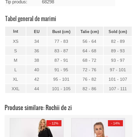
Tip produs:
68298
Tabel general de marimi
Int
EU
Bust (cm)
Talie (cm)
Sold (cm)
XS
34
77 - 83
56 - 64
82 - 89
S
36
83 - 87
64 - 68
89 - 93
M
38
87 - 91
68 - 72
93 - 97
L
40
91 - 95
72 - 76
97 - 101
XL
42
95 - 101
76 - 82
101 - 107
XXL
44
101 - 105
82 - 86
107 - 111
Produse similare: Rochii de zi
-
12%
-
14%