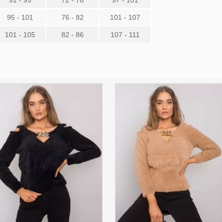
91 - 95
72 - 76
97 - 101
95 - 101
76 - 82
101 - 107
101 - 105
82 - 86
107 - 111