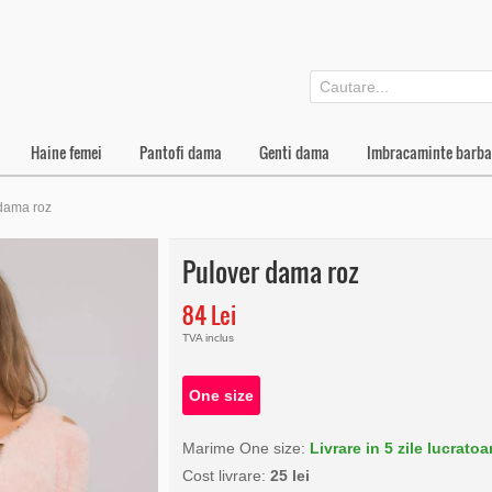
Haine femei
Pantofi dama
Genti dama
Imbracaminte barba
dama roz
Pulover dama roz
84 Lei
TVA inclus
One size
Marime One size:
Livrare in 5 zile lucratoa
Cost livrare:
25 lei