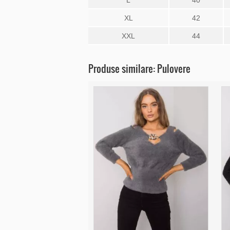
L
40
XL
42
XXL
44
Produse similare: Pulovere