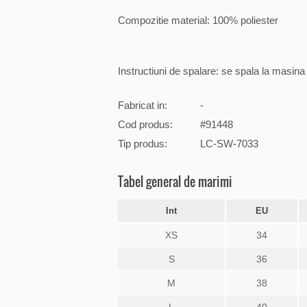
Compozitie material: 100% poliester
Instructiuni de spalare: se spala la masin
Fabricat in:
-
Cod produs:
#91448
Tip produs:
LC-SW-7033
Tabel general de marimi
Int
EU
XS
34
S
36
M
38