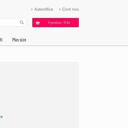
Autentifica
Cont nou
0 produse / 0 lei
ti
Plus size
re