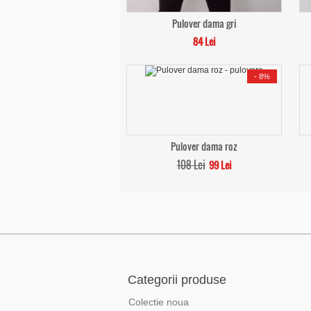
Pulover dama gri
84 Lei
-
8%
Pulover dama roz
108 Lei
99 Lei
Categorii produse
Colectie noua