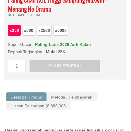
Menang No Drama
SLOT GACOR HARI INI
x250
x500
x2500
x5000
Super Gacor :
Paling Laris 2026 Anti Kalah
Deposit Terjangkau:
Mulai 25K
Deskripsi Produk
Metode / Pembayaran
Ulasan Pelanggan (8,888,008
Desain yang ramah pengguna serta akses link situs slot gacor