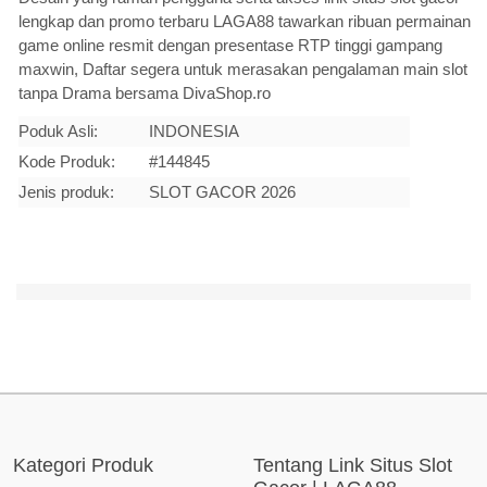
lengkap dan promo terbaru LAGA88 tawarkan ribuan permainan
game online resmit dengan presentase RTP tinggi gampang
maxwin, Daftar segera untuk merasakan pengalaman main slot
tanpa Drama bersama DivaShop.ro
Poduk Asli:
INDONESIA
Kode Produk:
#144845
Jenis produk:
SLOT GACOR 2026
Kategori Produk
Tentang Link Situs Slot