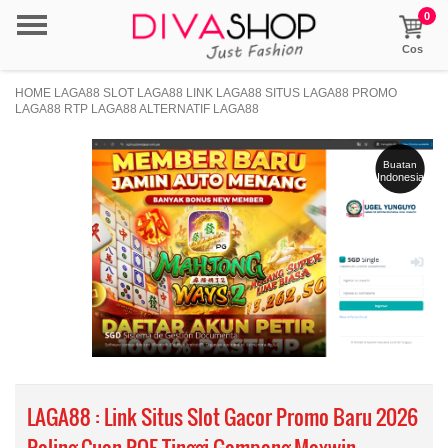
0
Cos
HOME
LAGA88
SLOT LAGA88
LINK LAGA88
SITUS LAGA88
PROMO
LAGA88
RTP LAGA88
ALTERNATIF LAGA88
Buatan
Indonesia
LAGA88 : Link Situs Slot Gacor Promo Baru 2026
Paling Cuan ROE Tinggi Gampang Maxwin -