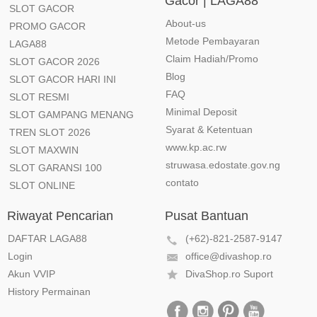
Gacor | LAGA88
SLOT GACOR
About-us
PROMO GACOR
Metode Pembayaran
LAGA88
Claim Hadiah/Promo
SLOT GACOR 2026
Blog
SLOT GACOR HARI INI
FAQ
SLOT RESMI
Minimal Deposit
SLOT GAMPANG MENANG
Syarat & Ketentuan
TREN SLOT 2026
www.kp.ac.rw
SLOT MAXWIN
struwasa.edostate.gov.ng
SLOT GARANSI 100
contato
SLOT ONLINE
Riwayat Pencarian
Pusat Bantuan
DAFTAR LAGA88
(+62)-821-2587-9147
Login
office@divashop.ro
Akun VVIP
DivaShop.ro Suport
History Permainan